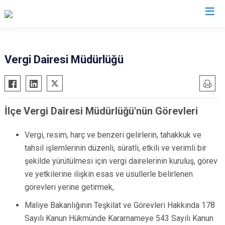
Manisa
Vergi Dairesi Müdürlüğü
Ahmetli
Salihli
Akhisar
Sarıgöl
İlçe Vergi Dairesi Müdürlüğü'nün Görevleri
Alaşehir
Saruhanlı
Demirci
Selendi
Vergi, resim, harç ve benzeri gelirlerin, tahakkuk ve
Gölmarmara
Soma
tahsil işlemlerinin düzenli, süratli, etkili ve verimli bir
Gördes
Turgutlu
şekilde yürütülmesi için vergi dairelerinin kuruluş, görev
Kırkağaç
Şehzadeler
ve yetkilerine ilişkin esas ve usullerle belirlenen
görevleri yerine getirmek,
Köprübaşı
Yunusemre
Kula
Maliye Bakanlığının Teşkilat ve Görevleri Hakkında 178
Sayılı Kanun Hükmünde Kararnameye 543 Sayılı Kanun